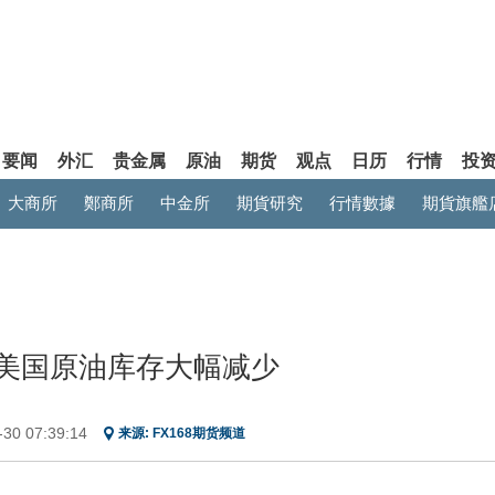
要闻
外汇
贵金属
原油
期货
观点
日历
行情
投
大商所
鄭商所
中金所
期貨研究
行情數據
期貨旗艦
周美国原油库存大幅减少
-30 07:39:14
来源:
FX168期货频道