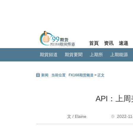
首頁
资讯
速递
期貨頻道
期貨要聞
上期所
上期能源
新闻
当前位置
FX168期货频道 >
正文
API：上
文 / Elaine
2022-11